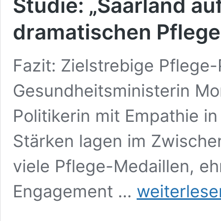
Studie: „Saarland au
dramatischen Pfleg
Fazit: Zielstrebige Pflege
Gesundheitsministerin Mo
Politikerin mit Empathie in
Stärken lagen im Zwischen
viele Pflege-Medaillen, eh
Studie:
Engagement …
weiterlese
„Saarland
auf
dem